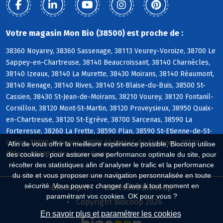
Votre magasin Mon Bio (38500) est proche de :
38360 Noyarey, 38360 Sassenage, 38113 Veurey-Voroize, 38700 Le
Sappey-en-Chartreuse, 38140 Beaucroissant, 38140 Charnècles,
38140 Izeaux, 38140 La Murette, 38430 Moirans, 38140 Réaumont,
38140 Renage, 38140 Rives, 38140 St-Blaise-du-Buis, 38500 St-
Cassien, 38430 St-Jean-de-Moirans, 38210 Vourey, 38120 Fontanil-
Cornillon, 38120 Mont-St-Martin, 38120 Proveysieux, 38950 Quaix-
en-Chartreuse, 38120 St-Egrève, 38700 Sarcenas, 38590 La
Forteresse, 38260 La Frette, 38590 Plan, 38590 St-Etienne-de-St-
Geoirs, 38590 St-Geoirs, 38590 St-Michel-de-St-Geoirs, 38590
Afin de vous offrir la meilleure expérience possible, Biocoop utilise
Sillans, 38380 Entre-deux-Guiers
des cookies : pour assurer une performance optimale du site, pour
récolter des statistiques afin d'analyser le trafic et la performance
du site et vous proposer une navigation personnalisée en toute
sécurité. Vous pouvez changer d'avis à tout moment en
Biocoop.fr
Le réseau Biocoop
paramétrant vos cookies. OK pour vous ?
Copyright Biocoop 2026
En savoir plus et paramétrer les cookies