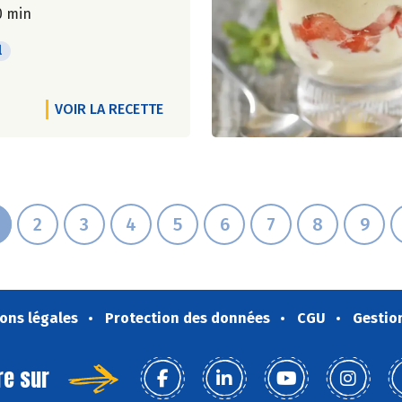
0 min
l
VOIR LA RECETTE
2
3
4
5
6
7
8
9
ons légales
Protection des données
CGU
Gestio
re sur