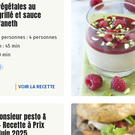
ite de la recette
végétales au
grillé et sauce
'aneth
 personnes :
4 personnes
 : 45 min
0 min
l
VOIR LA RECETTE
ite de la recette
onsieur pesto &
- Recette à Prix
Juin 2025