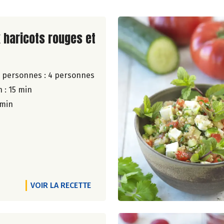
ite de la recette
 haricots rouges et
 personnes :
4 personnes
 : 15 min
 min
VOIR LA RECETTE