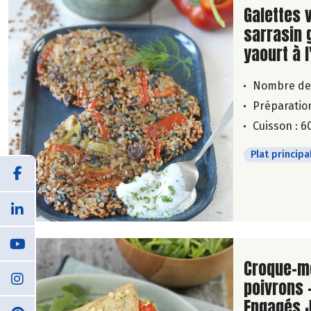
Lire la su
Galettes 
sarrasin 
yaourt à l
Nombre de
Préparation
Cuisson : 6
Plat principa
Lire la su
Croque-m
poivrons 
Engagés 