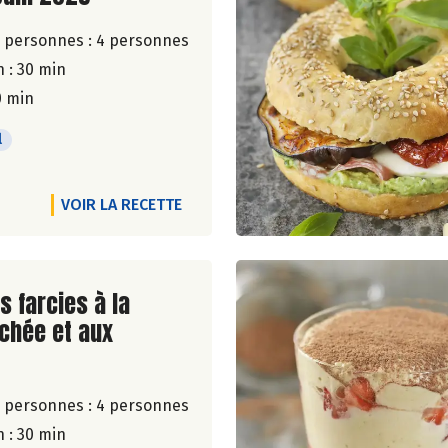
 personnes :
4 personnes
 : 30 min
0 min
l
VOIR LA RECETTE
ite de la recette
s farcies à la
chée et aux
 personnes :
4 personnes
 : 30 min