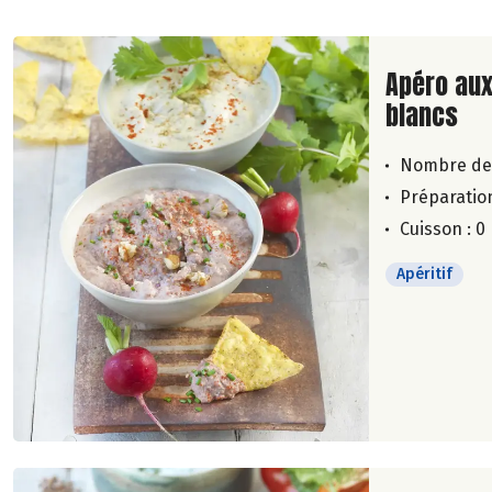
Lire la su
Apéro aux
blancs
Nombre de
Préparation
Cuisson : 0
Apéritif