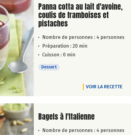
Lire la suite de la recette
Panna cotta au lait d'avoine,
coulis de framboises et
pistaches
Nombre de personnes :
4 personnes
Préparation : 20 min
Cuisson : 0 min
Dessert
VOIR LA RECETTE
Lire la suite de la recette
Bagels à l'Italienne
Nombre de personnes :
4 personnes