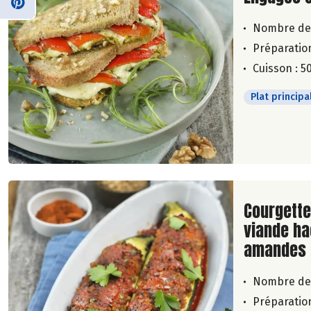
Nombre de
Préparation
Cuisson : 5
Plat principa
Lire la su
Courgette
viande ha
amandes
Nombre de
Préparation