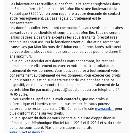
Les informations recueillies sur ce formulaire sont enregistrées dans
un fichier informatisé par la société Mon Bio située Boulevard de la
République 38500 Voiron pour répondre à votre demande de contact
et de renseignement. La base légale du traitement est le
consentement.
Les données collectées seront communiquées aux seuls destinataires
suivants : service clientèle et commercial de Mon Bio. Elles ne seront
jamais cédées à des tiers exceptés les sous-traitants (prestataires
techniques) pour assurer le fonctionnement du site et ne seront pas
transmises par Mon Bio hors de l’Union européenne. Après traitement
de votre demande, vos données seront conservées pour une durée 3
ans maximum.
Vous pouvez accéder aux données vous concernant, les rectifier,
demander leur effacement ou exercer votre droit à la limitation du
traitement de vos données. Vous pouvez retirer à tout moment votre
consentement au traitement de vos données. Pour exercer ces droits
ou pour toute question sur le traitement de vos données dans ce
dispositif, vous pouvez contacter le responsable de traitement de la
société Mon Bio par mail pganivet@laposte.net ou par téléphone 04
76 05 26 34.
Si vous estimez, après nous avoir contactés, que vos droits «
Informatique et Libertés » ne sont pas respectés, vous pouvez
adresser une réclamation à la CNIL. Consultez le site
www.cnil.fr
pour
plus d’informations sur vos droits.
Vous disposez du droit de vous inscrire sur la liste d'opposition au
démarchage téléphonique Bloctel (art L.223-1 et R. 223-1 et s. du code
de la consommation). Plus d'informations sur le site
www.bloctel.gouv.fr