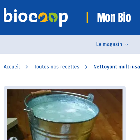
Mon Bio
Le magasin
Accueil
Toutes nos recettes
Nettoyant multi us