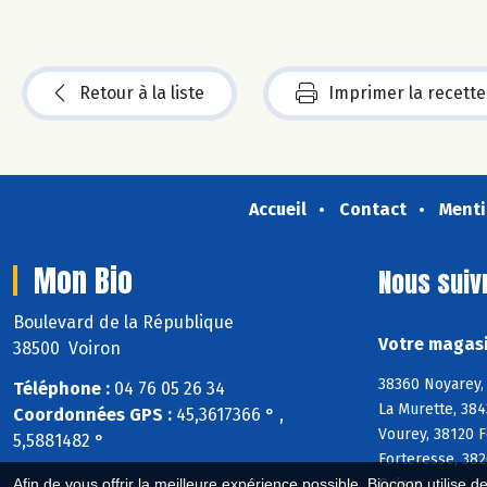
Retour à la liste
Imprimer la recette
Accueil
Contact
Menti
Mon Bio
Nous suiv
Boulevard de la République
Votre magasi
38500 Voiron
38360 Noyarey,
Téléphone :
04 76 05 26 34
La Murette, 384
Coordonnées GPS :
45,3617366 ° ,
Vourey, 38120 F
5,5881482 °
Forteresse, 382
Guiers
Afin de vous offrir la meilleure expérience possible, Biocoop utilise d