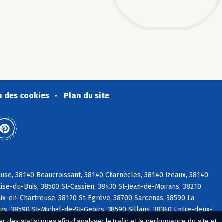
n des cookies
Plan du site
use, 38140 Beaucroissant, 38140 Charnècles, 38140 Izeaux, 38140
ise-du-Buis, 38500 St-Cassien, 38430 St-Jean-de-Moirans, 38210
aix-en-Chartreuse, 38120 St-Egrève, 38700 Sarcenas, 38590 La
irs, 38590 St-Michel-de-St-Geoirs, 38590 Sillans, 38380 Entre-deux-
 des statistiques afin d'analyser le trafic et la performance du site et