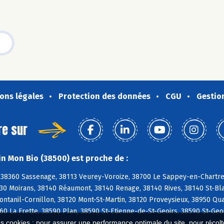
ons légales
Protection des données
CGU
Gestio
re sur
n Mon Bio (38500) est proche de :
 38360 Sassenage, 38113 Veurey-Voroize, 38700 Le Sappey-en-Chartre
30 Moirans, 38140 Réaumont, 38140 Renage, 38140 Rives, 38140 St-Bla
ontanil-Cornillon, 38120 Mont-St-Martin, 38120 Proveysieux, 38950 Qu
60 La Frette, 38590 Plan, 38590 St-Etienne-de-St-Geoirs, 38590 St-Geo
es cookies : pour assurer une performance optimale du site, pour récolter