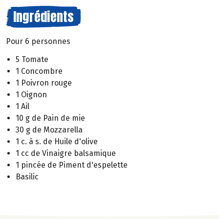
Ingrédients
Pour 6 personnes
5 Tomate
1 Concombre
1 Poivron rouge
1 Oignon
1 Ail
10 g de Pain de mie
30 g de Mozzarella
1 c. à s. de Huile d'olive
1 cc de Vinaigre balsamique
1 pincée de Piment d'espelette
Basilic