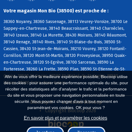
Votre magasin Mon Bio (38500) est proche de :
38360 Noyarey, 38360 Sassenage, 38113 Veurey-Voroize, 38700 Le
Sappey-en-Chartreuse, 38140 Beaucroissant, 38140 Charnècles,
38140 Izeaux, 38140 La Murette, 38430 Moirans, 38140 Réaumont,
38140 Renage, 38140 Rives, 38140 St-Blaise-du-Buis, 38500 St-
Cassien, 38430 St-Jean-de-Moirans, 38210 Vourey, 38120 Fontanil-
Cornillon, 38120 Mont-St-Martin, 38120 Proveysieux, 38950 Quaix-
en-Chartreuse, 38120 St-Egrève, 38700 Sarcenas, 38590 La
Forteresse, 38260 La Frette, 38590 Plan, 38590 St-Etienne-de-St-
Geoirs, 38590 St-Geoirs, 38590 St-Michel-de-St-Geoirs, 38590
Afin de vous offrir la meilleure expérience possible, Biocoop utilise
Sillans, 38380 Entre-deux-Guiers
des cookies : pour assurer une performance optimale du site, pour
récolter des statistiques afin d'analyser le trafic et la performance
du site et vous proposer une navigation personnalisée en toute
sécurité. Vous pouvez changer d'avis à tout moment en
Biocoop.fr
Le réseau Biocoop
paramétrant vos cookies. OK pour vous ?
Copyright Biocoop 2026
En savoir plus et paramétrer les cookies