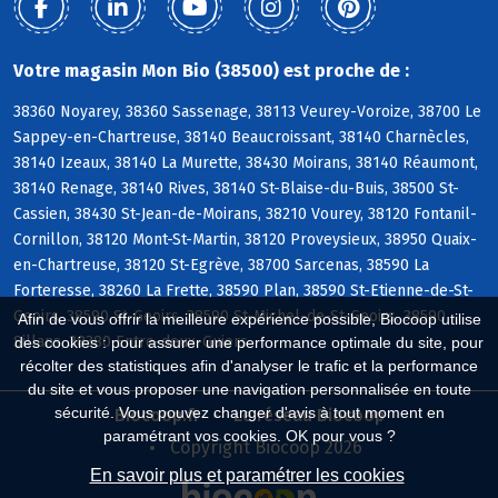
Votre magasin Mon Bio (38500) est proche de :
38360 Noyarey, 38360 Sassenage, 38113 Veurey-Voroize, 38700 Le
Sappey-en-Chartreuse, 38140 Beaucroissant, 38140 Charnècles,
38140 Izeaux, 38140 La Murette, 38430 Moirans, 38140 Réaumont,
38140 Renage, 38140 Rives, 38140 St-Blaise-du-Buis, 38500 St-
Cassien, 38430 St-Jean-de-Moirans, 38210 Vourey, 38120 Fontanil-
Cornillon, 38120 Mont-St-Martin, 38120 Proveysieux, 38950 Quaix-
en-Chartreuse, 38120 St-Egrève, 38700 Sarcenas, 38590 La
Forteresse, 38260 La Frette, 38590 Plan, 38590 St-Etienne-de-St-
Geoirs, 38590 St-Geoirs, 38590 St-Michel-de-St-Geoirs, 38590
Afin de vous offrir la meilleure expérience possible, Biocoop utilise
Sillans, 38380 Entre-deux-Guiers
des cookies : pour assurer une performance optimale du site, pour
récolter des statistiques afin d'analyser le trafic et la performance
du site et vous proposer une navigation personnalisée en toute
sécurité. Vous pouvez changer d'avis à tout moment en
Biocoop.fr
Le réseau Biocoop
paramétrant vos cookies. OK pour vous ?
Copyright Biocoop 2026
En savoir plus et paramétrer les cookies