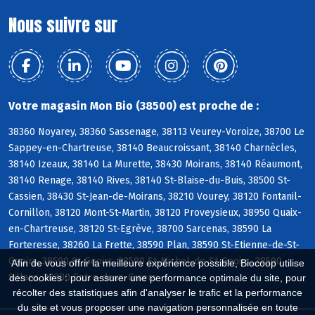
Nous suivre sur
Votre magasin Mon Bio (38500) est proche de :
38360 Noyarey, 38360 Sassenage, 38113 Veurey-Voroize, 38700 Le
Sappey-en-Chartreuse, 38140 Beaucroissant, 38140 Charnècles,
38140 Izeaux, 38140 La Murette, 38430 Moirans, 38140 Réaumont,
38140 Renage, 38140 Rives, 38140 St-Blaise-du-Buis, 38500 St-
Cassien, 38430 St-Jean-de-Moirans, 38210 Vourey, 38120 Fontanil-
Cornillon, 38120 Mont-St-Martin, 38120 Proveysieux, 38950 Quaix-
en-Chartreuse, 38120 St-Egrève, 38700 Sarcenas, 38590 La
Forteresse, 38260 La Frette, 38590 Plan, 38590 St-Etienne-de-St-
Geoirs, 38590 St-Geoirs, 38590 St-Michel-de-St-Geoirs, 38590
Afin de vous offrir la meilleure expérience possible, Biocoop utilise
Sillans, 38380 Entre-deux-Guiers
des cookies : pour assurer une performance optimale du site, pour
récolter des statistiques afin d'analyser le trafic et la performance
du site et vous proposer une navigation personnalisée en toute