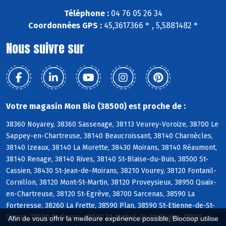
Téléphone :
04 76 05 26 34
Coordonnées GPS :
45,3617366 ° , 5,5881482 °
Nous suivre sur
Votre magasin Mon Bio (38500) est proche de :
38360 Noyarey, 38360 Sassenage, 38113 Veurey-Voroize, 38700 Le
Sappey-en-Chartreuse, 38140 Beaucroissant, 38140 Charnècles,
38140 Izeaux, 38140 La Murette, 38430 Moirans, 38140 Réaumont,
38140 Renage, 38140 Rives, 38140 St-Blaise-du-Buis, 38500 St-
Cassien, 38430 St-Jean-de-Moirans, 38210 Vourey, 38120 Fontanil-
Cornillon, 38120 Mont-St-Martin, 38120 Proveysieux, 38950 Quaix-
en-Chartreuse, 38120 St-Egrève, 38700 Sarcenas, 38590 La
Forteresse, 38260 La Frette, 38590 Plan, 38590 St-Etienne-de-St-
Geoirs, 38590 St-Geoirs, 38590 St-Michel-de-St-Geoirs, 38590
Afin de vous offrir la meilleure expérience possible, Biocoop utilise