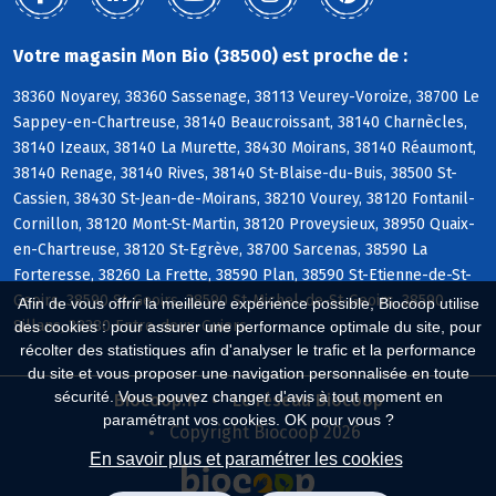
Votre magasin Mon Bio (38500) est proche de :
38360 Noyarey, 38360 Sassenage, 38113 Veurey-Voroize, 38700 Le
Sappey-en-Chartreuse, 38140 Beaucroissant, 38140 Charnècles,
38140 Izeaux, 38140 La Murette, 38430 Moirans, 38140 Réaumont,
38140 Renage, 38140 Rives, 38140 St-Blaise-du-Buis, 38500 St-
Cassien, 38430 St-Jean-de-Moirans, 38210 Vourey, 38120 Fontanil-
Cornillon, 38120 Mont-St-Martin, 38120 Proveysieux, 38950 Quaix-
en-Chartreuse, 38120 St-Egrève, 38700 Sarcenas, 38590 La
Forteresse, 38260 La Frette, 38590 Plan, 38590 St-Etienne-de-St-
Geoirs, 38590 St-Geoirs, 38590 St-Michel-de-St-Geoirs, 38590
Afin de vous offrir la meilleure expérience possible, Biocoop utilise
Sillans, 38380 Entre-deux-Guiers
des cookies : pour assurer une performance optimale du site, pour
récolter des statistiques afin d'analyser le trafic et la performance
du site et vous proposer une navigation personnalisée en toute
sécurité. Vous pouvez changer d'avis à tout moment en
Biocoop.fr
Le réseau Biocoop
paramétrant vos cookies. OK pour vous ?
Copyright Biocoop 2026
En savoir plus et paramétrer les cookies