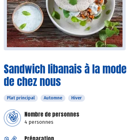
Sandwich libanais à la mode
de chez nous
Plat principal
Automne
Hiver
Nombre de personnes
4 personnes
Préparation