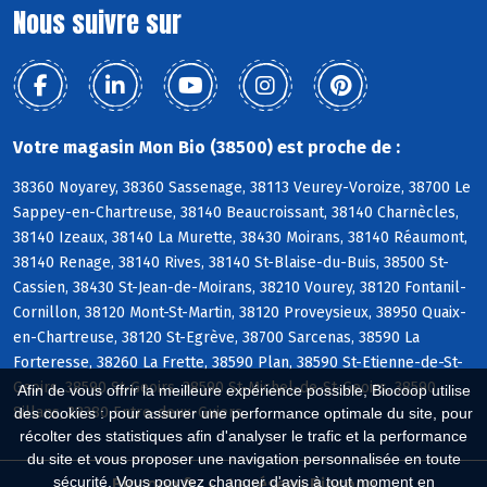
Nous suivre sur
Votre magasin Mon Bio (38500) est proche de :
38360 Noyarey, 38360 Sassenage, 38113 Veurey-Voroize, 38700 Le
Sappey-en-Chartreuse, 38140 Beaucroissant, 38140 Charnècles,
38140 Izeaux, 38140 La Murette, 38430 Moirans, 38140 Réaumont,
38140 Renage, 38140 Rives, 38140 St-Blaise-du-Buis, 38500 St-
Cassien, 38430 St-Jean-de-Moirans, 38210 Vourey, 38120 Fontanil-
Cornillon, 38120 Mont-St-Martin, 38120 Proveysieux, 38950 Quaix-
en-Chartreuse, 38120 St-Egrève, 38700 Sarcenas, 38590 La
Forteresse, 38260 La Frette, 38590 Plan, 38590 St-Etienne-de-St-
Geoirs, 38590 St-Geoirs, 38590 St-Michel-de-St-Geoirs, 38590
Afin de vous offrir la meilleure expérience possible, Biocoop utilise
Sillans, 38380 Entre-deux-Guiers
des cookies : pour assurer une performance optimale du site, pour
récolter des statistiques afin d'analyser le trafic et la performance
du site et vous proposer une navigation personnalisée en toute
sécurité. Vous pouvez changer d'avis à tout moment en
Biocoop.fr
Le réseau Biocoop