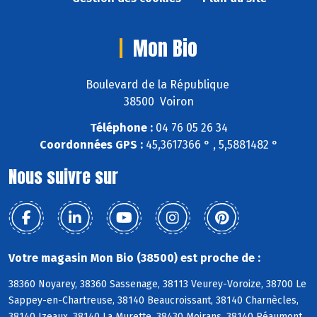
Mon Bio
Boulevard de la République
38500 Voiron
Téléphone :
04 76 05 26 34
Coordonnées GPS :
45,3617366 ° , 5,5881482 °
Nous suivre sur
Votre magasin Mon Bio (38500) est proche de :
38360 Noyarey, 38360 Sassenage, 38113 Veurey-Voroize, 38700 Le
Sappey-en-Chartreuse, 38140 Beaucroissant, 38140 Charnècles,
38140 Izeaux, 38140 La Murette, 38430 Moirans, 38140 Réaumont,