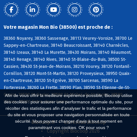
Votre magasin Mon Bio (38500) est proche de :
38360 Noyarey, 38360 Sassenage, 38113 Veurey-Voroize, 38700 Le
Sappey-en-Chartreuse, 38140 Beaucroissant, 38140 Charnècles,
38140 Izeaux, 38140 La Murette, 38430 Moirans, 38140 Réaumont,
38140 Renage, 38140 Rives, 38140 St-Blaise-du-Buis, 38500 St-
Cassien, 38430 St-Jean-de-Moirans, 38210 Vourey, 38120 Fontanil-
Cornillon, 38120 Mont-St-Martin, 38120 Proveysieux, 38950 Quaix-
en-Chartreuse, 38120 St-Egrève, 38700 Sarcenas, 38590 La
Forteresse, 38260 La Frette, 38590 Plan, 38590 St-Etienne-de-St-
Geoirs, 38590 St-Geoirs, 38590 St-Michel-de-St-Geoirs, 38590
Afin de vous offrir la meilleure expérience possible, Biocoop utilise
Sillans, 38380 Entre-deux-Guiers
des cookies : pour assurer une performance optimale du site, pour
récolter des statistiques afin d'analyser le trafic et la performance
du site et vous proposer une navigation personnalisée en toute
sécurité. Vous pouvez changer d'avis à tout moment en
Biocoop.fr
Le réseau Biocoop
paramétrant vos cookies. OK pour vous ?
Copyright Biocoop 2026