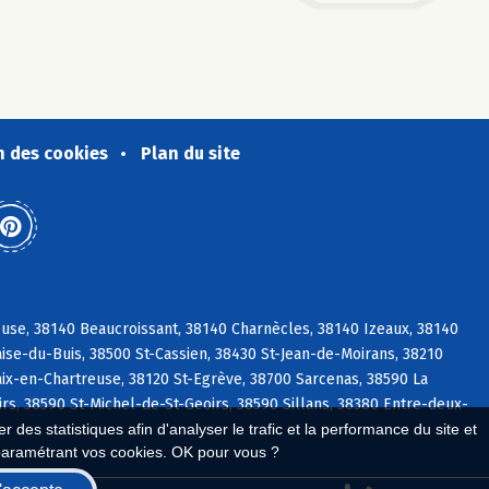
n des cookies
Plan du site
use, 38140 Beaucroissant, 38140 Charnècles, 38140 Izeaux, 38140
ise-du-Buis, 38500 St-Cassien, 38430 St-Jean-de-Moirans, 38210
aix-en-Chartreuse, 38120 St-Egrève, 38700 Sarcenas, 38590 La
irs, 38590 St-Michel-de-St-Geoirs, 38590 Sillans, 38380 Entre-deux-
 des statistiques afin d'analyser le trafic et la performance du site et
paramétrant vos cookies. OK pour vous ?