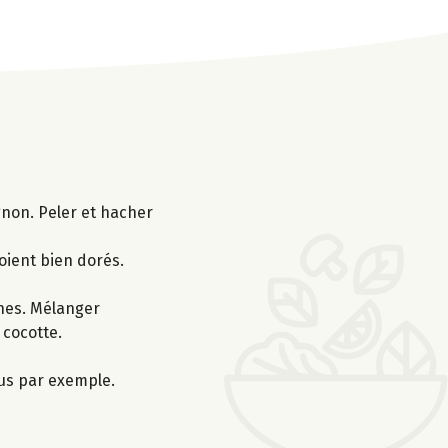
gnon. Peler et hacher
soient bien dorés.
iches. Mélanger
 cocotte.
us par exemple.