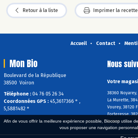
Retour à la liste
Imprimer la recette
Accueil
Contact
Menti
Mon Bio
Nous suiv
Boulevard de la République
Votre magasi
38500 Voiron
38360 Noyarey,
Téléphone :
04 76 05 26 34
La Murette, 384
Coordonnées GPS :
45,3617366 ° ,
Vourey, 38120 F
5,5881482 °
Forteresse, 382
Guiers
Afin de vous offrir la meilleure expérience possible, Biocoop utilise d
vous proposer une navigation personnal