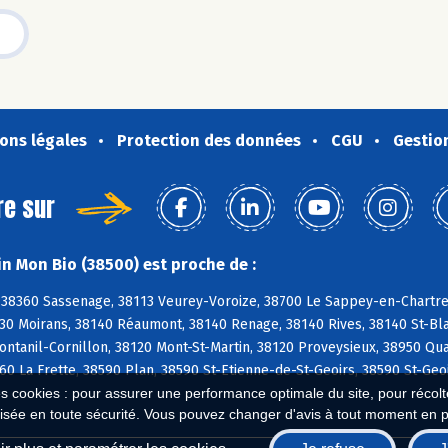
ons légales
Protection des données
CGU
Gestio
re sur
n Mon Bio (38500) est proche de :
 38360 Sassenage, 38113 Veurey-Voroize, 38700 Le Sappey-en-Chartre
30 Moirans, 38140 Réaumont, 38140 Renage, 38140 Rives, 38140 St-Bla
ontanil-Cornillon, 38120 Mont-St-Martin, 38120 Proveysieux, 38950 Qu
60 La Frette, 38590 Plan, 38590 St-Etienne-de-St-Geoirs, 38590 St-Geo
es cookies : pour assurer une performance optimale du site, pour récolter
isée en toute sécurité. Vous pouvez changer d'avis à tout moment en 