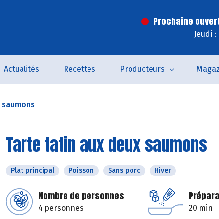
Prochaine ouver
Jeudi :
Actualités
Recettes
Producteurs
Magaz
ux saumons
Tarte tatin aux deux saumons
Plat principal
Poisson
Sans porc
Hiver
Nombre de personnes
Prépara
4 personnes
20 min