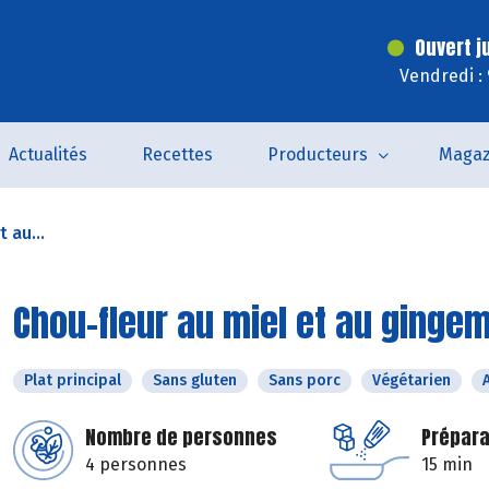
Ouvert j
Vendredi :
Actualités
Recettes
Producteurs
Magaz
 au...
Chou-fleur au miel et au ginge
Plat principal
Sans gluten
Sans porc
Végétarien
Nombre de personnes
Prépara
4 personnes
15 min