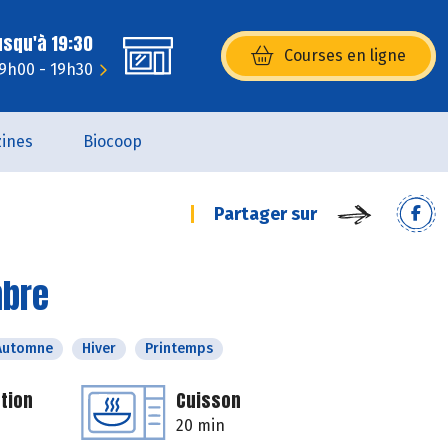
usqu'à 19:30
Courses en ligne
(s’ouvre dans une nouvelle fenêtr
 9h00 - 19h30
ines
Biocoop
Partager sur
mbre
Automne
Hiver
Printemps
tion
Cuisson
20 min