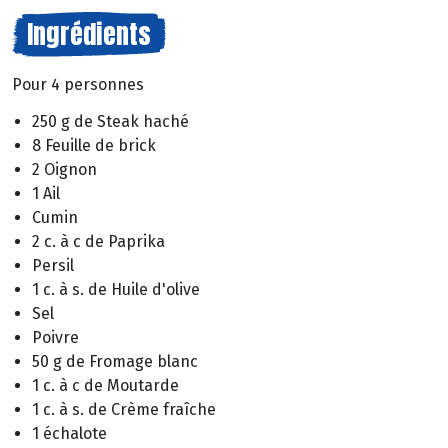
Ingrédients
Pour 4 personnes
250 g de Steak haché
8 Feuille de brick
2 Oignon
1 Ail
Cumin
2 c. à c de Paprika
Persil
1 c. à s. de Huile d'olive
Sel
Poivre
50 g de Fromage blanc
1 c. à c de Moutarde
1 c. à s. de Crème fraîche
1 échalote