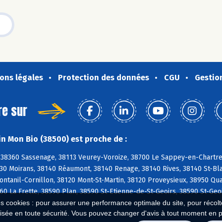
ons légales
Protection des données
CGU
Gestio
re sur
n Mon Bio (38500) est proche de :
 38360 Sassenage, 38113 Veurey-Voroize, 38700 Le Sappey-en-Chartre
30 Moirans, 38140 Réaumont, 38140 Renage, 38140 Rives, 38140 St-Bla
ontanil-Cornillon, 38120 Mont-St-Martin, 38120 Proveysieux, 38950 Qu
60 La Frette, 38590 Plan, 38590 St-Etienne-de-St-Geoirs, 38590 St-Geo
es cookies : pour assurer une performance optimale du site, pour récolter
isée en toute sécurité. Vous pouvez changer d'avis à tout moment en 