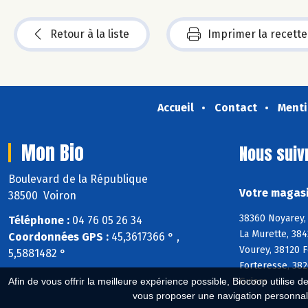
Retour à la liste
Imprimer la recette
Accueil
Contact
Menti
Mon Bio
Nous suiv
Boulevard de la République
Votre magasi
38500 Voiron
38360 Noyarey,
Téléphone :
04 76 05 26 34
La Murette, 384
Coordonnées GPS :
45,3617366 ° ,
Vourey, 38120 F
5,5881482 °
Forteresse, 382
Guiers
Afin de vous offrir la meilleure expérience possible, Biocoop utilise d
vous proposer une navigation personnal