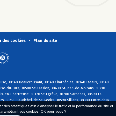
n des cookies
Plan du site
use, 38140 Beaucroissant, 38140 Charnècles, 38140 Izeaux, 38140
ise-du-Buis, 38500 St-Cassien, 38430 St-Jean-de-Moirans, 38210
aix-en-Chartreuse, 38120 St-Egrève, 38700 Sarcenas, 38590 La
irs, 38590 St-Michel-de-St-Geoirs, 38590 Sillans, 38380 Entre-deux-
 des statistiques afin d'analyser le trafic et la performance du site et
paramétrant vos cookies. OK pour vous ?