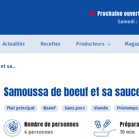
Prochaine ouver
Samedi :
Actualités
Recettes
Producteurs
Magaz
t sa...
Samoussa de boeuf et sa sauce
Plat principal
Boeuf
Sans porc
Viande
Printemps
Nombre de personnes
Prépara
4 personnes
10 min