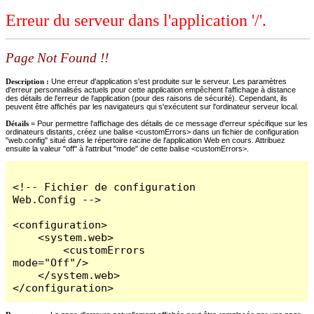
Erreur du serveur dans l'application '/'.
Page Not Found !!
Description :
Une erreur d'application s'est produite sur le serveur. Les paramètres
d'erreur personnalisés actuels pour cette application empêchent l'affichage à distance
des détails de l'erreur de l'application (pour des raisons de sécurité). Cependant, ils
peuvent être affichés par les navigateurs qui s'exécutent sur l'ordinateur serveur local.
Détails =
Pour permettre l'affichage des détails de ce message d'erreur spécifique sur les
ordinateurs distants, créez une balise <customErrors> dans un fichier de configuration
"web.config" situé dans le répertoire racine de l'application Web en cours. Attribuez
ensuite la valeur "off" à l'attribut "mode" de cette balise <customErrors>.
<!-- Fichier de configuration 
Web.Config -->

<configuration>

    <system.web>

        <customErrors 
mode="Off"/>

    </system.web>

</configuration>