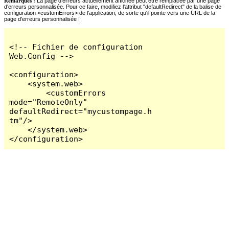
Remarques :
La page d'erreurs actuellement affichée peut être remplacée par une page
d'erreurs personnalisée. Pour ce faire, modifiez l'attribut "defaultRedirect" de la balise de
configuration <customErrors> de l'application, de sorte qu'il pointe vers une URL de la
page d'erreurs personnalisée !
<!-- Fichier de configuration 
Web.Config -->

<configuration>

    <system.web>

        <customErrors 
mode="RemoteOnly" 
defaultRedirect="mycustompage.h
tm"/>

    </system.web>

</configuration>