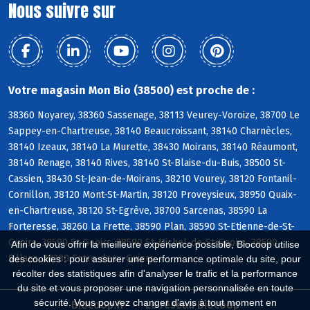
Nous suivre sur
Votre magasin Mon Bio (38500) est proche de :
38360 Noyarey, 38360 Sassenage, 38113 Veurey-Voroize, 38700 Le
Sappey-en-Chartreuse, 38140 Beaucroissant, 38140 Charnècles,
38140 Izeaux, 38140 La Murette, 38430 Moirans, 38140 Réaumont,
38140 Renage, 38140 Rives, 38140 St-Blaise-du-Buis, 38500 St-
Cassien, 38430 St-Jean-de-Moirans, 38210 Vourey, 38120 Fontanil-
Cornillon, 38120 Mont-St-Martin, 38120 Proveysieux, 38950 Quaix-
en-Chartreuse, 38120 St-Egrève, 38700 Sarcenas, 38590 La
Forteresse, 38260 La Frette, 38590 Plan, 38590 St-Etienne-de-St-
Geoirs, 38590 St-Geoirs, 38590 St-Michel-de-St-Geoirs, 38590
Afin de vous offrir la meilleure expérience possible, Biocoop utilise
Sillans, 38380 Entre-deux-Guiers
des cookies : pour assurer une performance optimale du site, pour
récolter des statistiques afin d'analyser le trafic et la performance
du site et vous proposer une navigation personnalisée en toute
sécurité. Vous pouvez changer d'avis à tout moment en
Biocoop.fr
Le réseau Biocoop