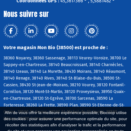
Coordonnées GPS :
45,3617366 ° , 5,5881482 °
Nous suivre sur
Votre magasin Mon Bio (38500) est proche de :
38360 Noyarey, 38360 Sassenage, 38113 Veurey-Voroize, 38700 Le
Sappey-en-Chartreuse, 38140 Beaucroissant, 38140 Charnècles,
38140 Izeaux, 38140 La Murette, 38430 Moirans, 38140 Réaumont,
38140 Renage, 38140 Rives, 38140 St-Blaise-du-Buis, 38500 St-
Cassien, 38430 St-Jean-de-Moirans, 38210 Vourey, 38120 Fontanil-
Cornillon, 38120 Mont-St-Martin, 38120 Proveysieux, 38950 Quaix-
en-Chartreuse, 38120 St-Egrève, 38700 Sarcenas, 38590 La
Forteresse, 38260 La Frette, 38590 Plan, 38590 St-Etienne-de-St-
Geoirs, 38590 St-Geoirs, 38590 St-Michel-de-St-Geoirs, 38590
Afin de vous offrir la meilleure expérience possible, Biocoop utilise
Sillans, 38380 Entre-deux-Guiers
des cookies : pour assurer une performance optimale du site, pour
récolter des statistiques afin d'analyser le trafic et la performance