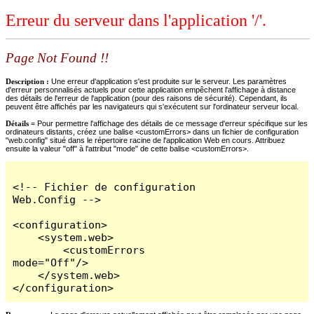
Erreur du serveur dans l'application '/'.
Page Not Found !!
Description :
Une erreur d'application s'est produite sur le serveur. Les paramètres
d'erreur personnalisés actuels pour cette application empêchent l'affichage à distance
des détails de l'erreur de l'application (pour des raisons de sécurité). Cependant, ils
peuvent être affichés par les navigateurs qui s'exécutent sur l'ordinateur serveur local.
Détails =
Pour permettre l'affichage des détails de ce message d'erreur spécifique sur les
ordinateurs distants, créez une balise <customErrors> dans un fichier de configuration
"web.config" situé dans le répertoire racine de l'application Web en cours. Attribuez
ensuite la valeur "off" à l'attribut "mode" de cette balise <customErrors>.
<!-- Fichier de configuration 
Web.Config -->

<configuration>

    <system.web>

        <customErrors 
mode="Off"/>

    </system.web>

</configuration>