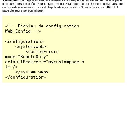
Remarques :
La page d'erreurs actuellement affichée peut être remplacée par une page
d'erreurs personnalisée. Pour ce faire, modifiez l'attribut "defaultRedirect" de la balise de
configuration <customErrors> de l'application, de sorte qu'il pointe vers une URL de la
page d'erreurs personnalisée !
<!-- Fichier de configuration 
Web.Config -->

<configuration>

    <system.web>

        <customErrors 
mode="RemoteOnly" 
defaultRedirect="mycustompage.h
tm"/>

    </system.web>

</configuration>