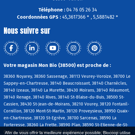
Téléphone :
04 76 05 26 34
Coordonnées GPS :
45,3617366 ° , 5,5881482 °
Nous suivre sur
Votre magasin Mon Bio (38500) est proche de :
38360 Noyarey, 38360 Sassenage, 38113 Veurey-Voroize, 38700 Le
Sappey-en-Chartreuse, 38140 Beaucroissant, 38140 Charnècles,
38140 Izeaux, 38140 La Murette, 38430 Moirans, 38140 Réaumont,
38140 Renage, 38140 Rives, 38140 St-Blaise-du-Buis, 38500 St-
Cassien, 38430 St-Jean-de-Moirans, 38210 Vourey, 38120 Fontanil-
Cornillon, 38120 Mont-St-Martin, 38120 Proveysieux, 38950 Quaix-
en-Chartreuse, 38120 St-Egrève, 38700 Sarcenas, 38590 La
Forteresse, 38260 La Frette, 38590 Plan, 38590 St-Etienne-de-St-
Geoirs, 38590 St-Geoirs, 38590 St-Michel-de-St-Geoirs, 38590
Afin de vous offrir la meilleure expérience possible, Biocoop utilise