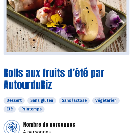
Rolls aux fruits d’été par
AutourduRiz
Dessert
Sans gluten
Sans lactose
Végétarien
Eté
Printemps
Nombre de personnes
4 personnes