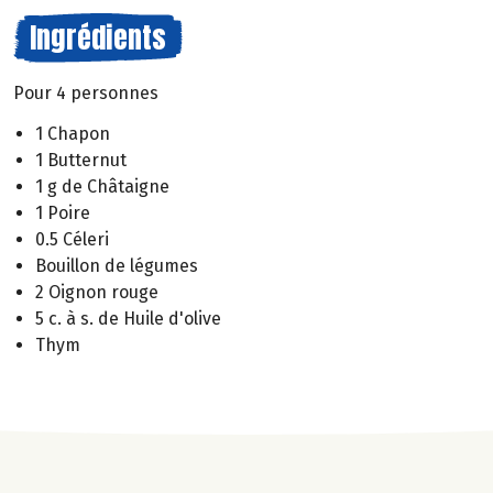
Ingrédients
Pour 4 personnes
1 Chapon
1 Butternut
1 g de Châtaigne
1 Poire
0.5 Céleri
Bouillon de légumes
2 Oignon rouge
5 c. à s. de Huile d'olive
Thym