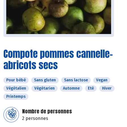
Compote pommes cannelle-
abricots secs
Pour bébé
Sans gluten
Sans lactose
Vegan
Végétalien
Végétarien
Automne
Eté
Hiver
Printemps
Nombre de personnes
2 personnes