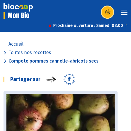
Mon Bio
(s’ouvre dans u
Prochaine ouverture : Samedi 08:00
Accueil
Toutes nos recettes
Compote pommes cannelle-abricots secs
Partager sur