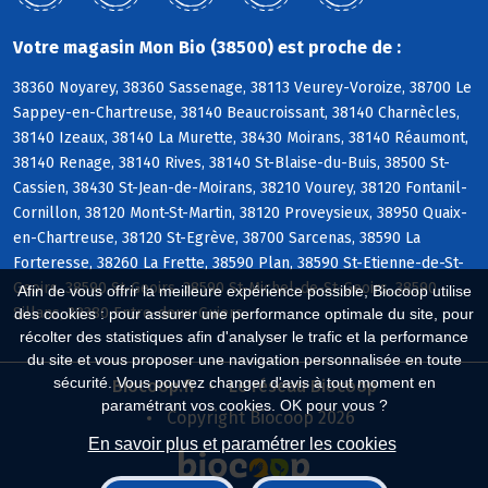
Votre magasin Mon Bio (38500) est proche de :
38360 Noyarey, 38360 Sassenage, 38113 Veurey-Voroize, 38700 Le
Sappey-en-Chartreuse, 38140 Beaucroissant, 38140 Charnècles,
38140 Izeaux, 38140 La Murette, 38430 Moirans, 38140 Réaumont,
38140 Renage, 38140 Rives, 38140 St-Blaise-du-Buis, 38500 St-
Cassien, 38430 St-Jean-de-Moirans, 38210 Vourey, 38120 Fontanil-
Cornillon, 38120 Mont-St-Martin, 38120 Proveysieux, 38950 Quaix-
en-Chartreuse, 38120 St-Egrève, 38700 Sarcenas, 38590 La
Forteresse, 38260 La Frette, 38590 Plan, 38590 St-Etienne-de-St-
Geoirs, 38590 St-Geoirs, 38590 St-Michel-de-St-Geoirs, 38590
Afin de vous offrir la meilleure expérience possible, Biocoop utilise
Sillans, 38380 Entre-deux-Guiers
des cookies : pour assurer une performance optimale du site, pour
récolter des statistiques afin d'analyser le trafic et la performance
du site et vous proposer une navigation personnalisée en toute
sécurité. Vous pouvez changer d'avis à tout moment en
Biocoop.fr
Le réseau Biocoop
paramétrant vos cookies. OK pour vous ?
Copyright Biocoop 2026
En savoir plus et paramétrer les cookies