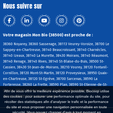
Nous suivre sur
Votre magasin Mon Bio (38500) est proche de :
38360 Noyarey, 38360 Sassenage, 38113 Veurey-Voroize, 38700 Le
Sappey-en-Chartreuse, 38140 Beaucroissant, 38140 Charnècles,
38140 Izeaux, 38140 La Murette, 38430 Moirans, 38140 Réaumont,
38140 Renage, 38140 Rives, 38140 St-Blaise-du-Buis, 38500 St-
Cassien, 38430 St-Jean-de-Moirans, 38210 Vourey, 38120 Fontanil-
Cornillon, 38120 Mont-St-Martin, 38120 Proveysieux, 38950 Quaix-
en-Chartreuse, 38120 St-Egrève, 38700 Sarcenas, 38590 La
Forteresse, 38260 La Frette, 38590 Plan, 38590 St-Etienne-de-St-
Geoirs, 38590 St-Geoirs, 38590 St-Michel-de-St-Geoirs, 38590
Afin de vous offrir la meilleure expérience possible, Biocoop utilise
Sillans, 38380 Entre-deux-Guiers
des cookies : pour assurer une performance optimale du site, pour
récolter des statistiques afin d'analyser le trafic et la performance
du site et vous proposer une navigation personnalisée en toute
sécurité. Vous pouvez changer d'avis à tout moment en