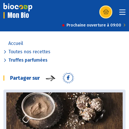
Mon Bio
(s’ouvre dans u
Prochaine ouverture à 09:00
Accueil
Toutes nos recettes
Truffes parfumées
Partager sur