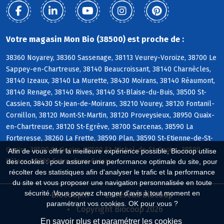
Votre magasin Mon Bio (38500) est proche de :
38360 Noyarey, 38360 Sassenage, 38113 Veurey-Voroize, 38700 Le
Sappey-en-Chartreuse, 38140 Beaucroissant, 38140 Charnècles,
38140 Izeaux, 38140 La Murette, 38430 Moirans, 38140 Réaumont,
38140 Renage, 38140 Rives, 38140 St-Blaise-du-Buis, 38500 St-
Cassien, 38430 St-Jean-de-Moirans, 38210 Vourey, 38120 Fontanil-
Cornillon, 38120 Mont-St-Martin, 38120 Proveysieux, 38950 Quaix-
en-Chartreuse, 38120 St-Egrève, 38700 Sarcenas, 38590 La
Forteresse, 38260 La Frette, 38590 Plan, 38590 St-Etienne-de-St-
Geoirs, 38590 St-Geoirs, 38590 St-Michel-de-St-Geoirs, 38590
Afin de vous offrir la meilleure expérience possible, Biocoop utilise
Sillans, 38380 Entre-deux-Guiers
des cookies : pour assurer une performance optimale du site, pour
récolter des statistiques afin d'analyser le trafic et la performance
du site et vous proposer une navigation personnalisée en toute
sécurité. Vous pouvez changer d'avis à tout moment en
Biocoop.fr
Le réseau Biocoop
paramétrant vos cookies. OK pour vous ?
Copyright Biocoop 2026
En savoir plus et paramétrer les cookies