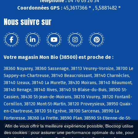
Téléphone :
04 76 05 26 34
Coordonnées GPS :
45,3617366 ° , 5,5881482 °
Nous suivre sur
Votre magasin Mon Bio (38500) est proche de :
38360 Noyarey, 38360 Sassenage, 38113 Veurey-Voroize, 38700 Le
Sappey-en-Chartreuse, 38140 Beaucroissant, 38140 Charnècles,
38140 Izeaux, 38140 La Murette, 38430 Moirans, 38140 Réaumont,
38140 Renage, 38140 Rives, 38140 St-Blaise-du-Buis, 38500 St-
Cassien, 38430 St-Jean-de-Moirans, 38210 Vourey, 38120 Fontanil-
Cornillon, 38120 Mont-St-Martin, 38120 Proveysieux, 38950 Quaix-
en-Chartreuse, 38120 St-Egrève, 38700 Sarcenas, 38590 La
Forteresse, 38260 La Frette, 38590 Plan, 38590 St-Etienne-de-St-
Geoirs, 38590 St-Geoirs, 38590 St-Michel-de-St-Geoirs, 38590
Afin de vous offrir la meilleure expérience possible, Biocoop utilise
Sillans, 38380 Entre-deux-Guiers
des cookies : pour assurer une performance optimale du site, pour