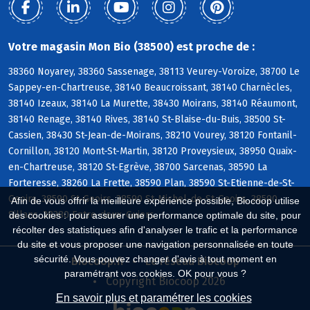
Votre magasin Mon Bio (38500) est proche de :
38360 Noyarey, 38360 Sassenage, 38113 Veurey-Voroize, 38700 Le
Sappey-en-Chartreuse, 38140 Beaucroissant, 38140 Charnècles,
38140 Izeaux, 38140 La Murette, 38430 Moirans, 38140 Réaumont,
38140 Renage, 38140 Rives, 38140 St-Blaise-du-Buis, 38500 St-
Cassien, 38430 St-Jean-de-Moirans, 38210 Vourey, 38120 Fontanil-
Cornillon, 38120 Mont-St-Martin, 38120 Proveysieux, 38950 Quaix-
en-Chartreuse, 38120 St-Egrève, 38700 Sarcenas, 38590 La
Forteresse, 38260 La Frette, 38590 Plan, 38590 St-Etienne-de-St-
Geoirs, 38590 St-Geoirs, 38590 St-Michel-de-St-Geoirs, 38590
Afin de vous offrir la meilleure expérience possible, Biocoop utilise
Sillans, 38380 Entre-deux-Guiers
des cookies : pour assurer une performance optimale du site, pour
récolter des statistiques afin d'analyser le trafic et la performance
du site et vous proposer une navigation personnalisée en toute
sécurité. Vous pouvez changer d'avis à tout moment en
Biocoop.fr
Le réseau Biocoop
paramétrant vos cookies. OK pour vous ?
Copyright Biocoop 2026
En savoir plus et paramétrer les cookies