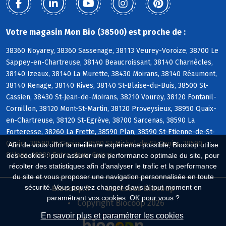
Votre magasin Mon Bio (38500) est proche de :
38360 Noyarey, 38360 Sassenage, 38113 Veurey-Voroize, 38700 Le
Sappey-en-Chartreuse, 38140 Beaucroissant, 38140 Charnècles,
38140 Izeaux, 38140 La Murette, 38430 Moirans, 38140 Réaumont,
38140 Renage, 38140 Rives, 38140 St-Blaise-du-Buis, 38500 St-
Cassien, 38430 St-Jean-de-Moirans, 38210 Vourey, 38120 Fontanil-
Cornillon, 38120 Mont-St-Martin, 38120 Proveysieux, 38950 Quaix-
en-Chartreuse, 38120 St-Egrève, 38700 Sarcenas, 38590 La
Forteresse, 38260 La Frette, 38590 Plan, 38590 St-Etienne-de-St-
Geoirs, 38590 St-Geoirs, 38590 St-Michel-de-St-Geoirs, 38590
Afin de vous offrir la meilleure expérience possible, Biocoop utilise
Sillans, 38380 Entre-deux-Guiers
des cookies : pour assurer une performance optimale du site, pour
récolter des statistiques afin d'analyser le trafic et la performance
du site et vous proposer une navigation personnalisée en toute
sécurité. Vous pouvez changer d'avis à tout moment en
Biocoop.fr
Le réseau Biocoop
paramétrant vos cookies. OK pour vous ?
Copyright Biocoop 2026
En savoir plus et paramétrer les cookies