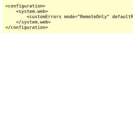
<configuration>

    <system.web>

        <customErrors mode="RemoteOnly" defaultR
    </system.web>

</configuration>