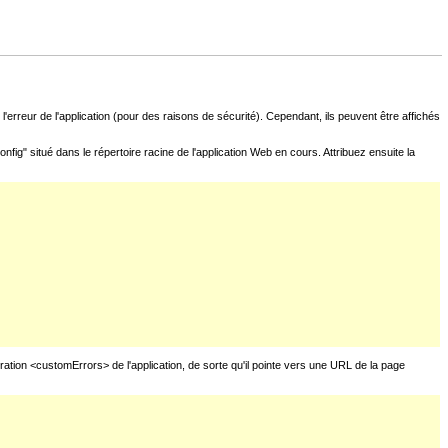
l'erreur de l'application (pour des raisons de sécurité). Cependant, ils peuvent être affichés
fig" situé dans le répertoire racine de l'application Web en cours. Attribuez ensuite la
uration <customErrors> de l'application, de sorte qu'il pointe vers une URL de la page