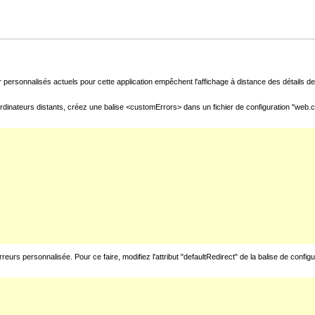
 personnalisés actuels pour cette application empêchent l'affichage à distance des détails de 
rdinateurs distants, créez une balise <customErrors> dans un fichier de configuration "web.con
urs personnalisée. Pour ce faire, modifiez l'attribut "defaultRedirect" de la balise de config