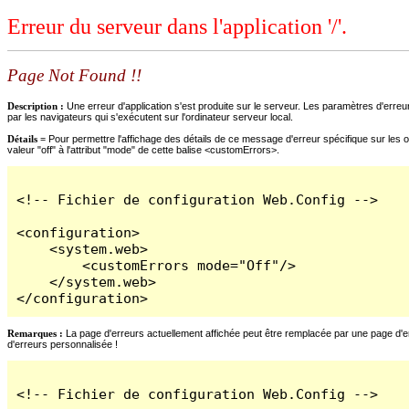
Erreur du serveur dans l'application '/'.
Page Not Found !!
Description :
Une erreur d'application s'est produite sur le serveur. Les paramètres d'erreur
par les navigateurs qui s'exécutent sur l'ordinateur serveur local.
Détails =
Pour permettre l'affichage des détails de ce message d'erreur spécifique sur les o
valeur "off" à l'attribut "mode" de cette balise <customErrors>.
<!-- Fichier de configuration Web.Config -->

<configuration>

    <system.web>

        <customErrors mode="Off"/>

    </system.web>

</configuration>
Remarques :
La page d'erreurs actuellement affichée peut être remplacée par une page d'erre
d'erreurs personnalisée !
<!-- Fichier de configuration Web.Config -->
