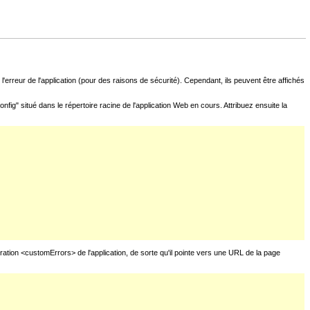
l'erreur de l'application (pour des raisons de sécurité). Cependant, ils peuvent être affichés
fig" situé dans le répertoire racine de l'application Web en cours. Attribuez ensuite la
uration <customErrors> de l'application, de sorte qu'il pointe vers une URL de la page