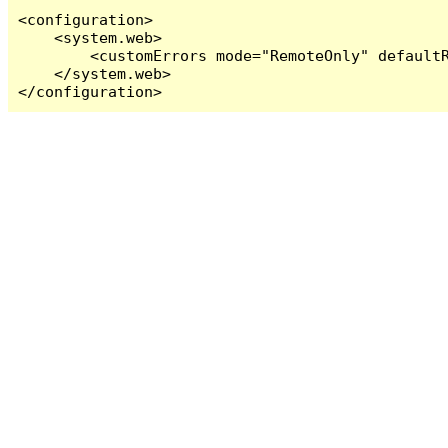
<configuration>

    <system.web>

        <customErrors mode="RemoteOnly" defaultR
    </system.web>

</configuration>