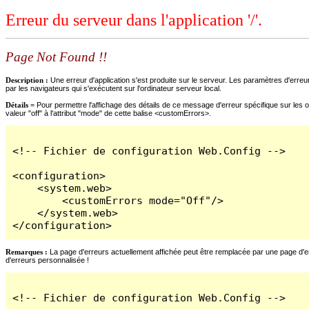
Erreur du serveur dans l'application '/'.
Page Not Found !!
Description :
Une erreur d'application s'est produite sur le serveur. Les paramètres d'erreur
par les navigateurs qui s'exécutent sur l'ordinateur serveur local.
Détails =
Pour permettre l'affichage des détails de ce message d'erreur spécifique sur les o
valeur "off" à l'attribut "mode" de cette balise <customErrors>.
<!-- Fichier de configuration Web.Config -->

<configuration>

    <system.web>

        <customErrors mode="Off"/>

    </system.web>

</configuration>
Remarques :
La page d'erreurs actuellement affichée peut être remplacée par une page d'erre
d'erreurs personnalisée !
<!-- Fichier de configuration Web.Config -->
