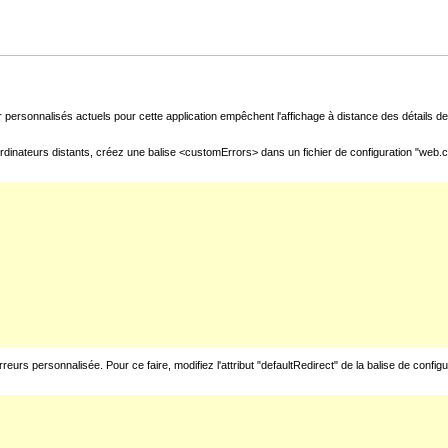
 personnalisés actuels pour cette application empêchent l'affichage à distance des détails de 
rdinateurs distants, créez une balise <customErrors> dans un fichier de configuration "web.con
urs personnalisée. Pour ce faire, modifiez l'attribut "defaultRedirect" de la balise de config