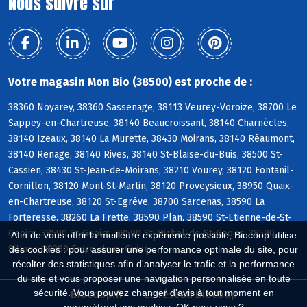
Nous suivre sur
Votre magasin Mon Bio (38500) est proche de :
38360 Noyarey, 38360 Sassenage, 38113 Veurey-Voroize, 38700 Le
Sappey-en-Chartreuse, 38140 Beaucroissant, 38140 Charnècles,
38140 Izeaux, 38140 La Murette, 38430 Moirans, 38140 Réaumont,
38140 Renage, 38140 Rives, 38140 St-Blaise-du-Buis, 38500 St-
Cassien, 38430 St-Jean-de-Moirans, 38210 Vourey, 38120 Fontanil-
Cornillon, 38120 Mont-St-Martin, 38120 Proveysieux, 38950 Quaix-
en-Chartreuse, 38120 St-Egrève, 38700 Sarcenas, 38590 La
Forteresse, 38260 La Frette, 38590 Plan, 38590 St-Etienne-de-St-
Geoirs, 38590 St-Geoirs, 38590 St-Michel-de-St-Geoirs, 38590
Afin de vous offrir la meilleure expérience possible, Biocoop utilise
Sillans, 38380 Entre-deux-Guiers
des cookies : pour assurer une performance optimale du site, pour
récolter des statistiques afin d'analyser le trafic et la performance
du site et vous proposer une navigation personnalisée en toute
sécurité. Vous pouvez changer d'avis à tout moment en
Biocoop.fr
Le réseau Biocoop