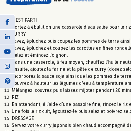
C'EST PARTI
Portez à ébullition une casserole d’eau salée pour le ri
CURRY
Lavez, épluchez puis coupez les pommes de terre ains
Lavez, épluchez et coupez les carottes en fines rondell
Pelez et émincez l'oignon.
Dans une casserole, à feu moyen, chauffez l'huile neutr
Ensuite, ajoutez la farine et la pâte de curry (dosez s
Incorporez la sauce soja ainsi que les pommes de terre,
Couvrez à hauteur les légumes d'eau à température am
Mélangez, couvrez puis laissez mijoter pendant 20 min
RIZ
En attendant, à l’aide d’une passoire fine, rincez le riz 
Une fois le riz cuit, égouttez-le puis salez et poivrez se
DRESSAGE
Servez votre curry japonais bien chaud accompagné de