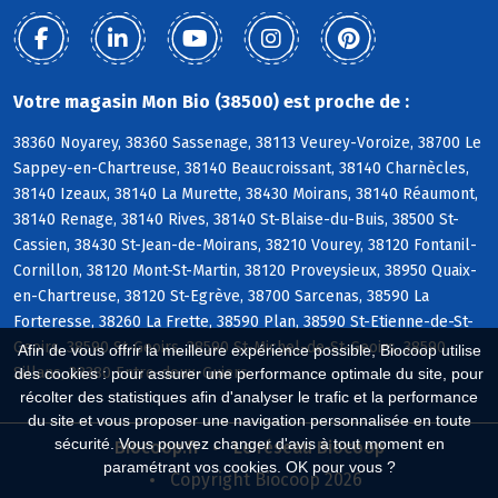
Votre magasin Mon Bio (38500) est proche de :
38360 Noyarey, 38360 Sassenage, 38113 Veurey-Voroize, 38700 Le
Sappey-en-Chartreuse, 38140 Beaucroissant, 38140 Charnècles,
38140 Izeaux, 38140 La Murette, 38430 Moirans, 38140 Réaumont,
38140 Renage, 38140 Rives, 38140 St-Blaise-du-Buis, 38500 St-
Cassien, 38430 St-Jean-de-Moirans, 38210 Vourey, 38120 Fontanil-
Cornillon, 38120 Mont-St-Martin, 38120 Proveysieux, 38950 Quaix-
en-Chartreuse, 38120 St-Egrève, 38700 Sarcenas, 38590 La
Forteresse, 38260 La Frette, 38590 Plan, 38590 St-Etienne-de-St-
Geoirs, 38590 St-Geoirs, 38590 St-Michel-de-St-Geoirs, 38590
Afin de vous offrir la meilleure expérience possible, Biocoop utilise
Sillans, 38380 Entre-deux-Guiers
des cookies : pour assurer une performance optimale du site, pour
récolter des statistiques afin d'analyser le trafic et la performance
du site et vous proposer une navigation personnalisée en toute
sécurité. Vous pouvez changer d'avis à tout moment en
Biocoop.fr
Le réseau Biocoop
paramétrant vos cookies. OK pour vous ?
Copyright Biocoop 2026