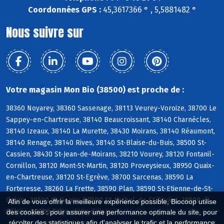
Coordonnées GPS :
45,3617366 ° , 5,5881482 °
Nous suivre sur
Votre magasin Mon Bio (38500) est proche de :
38360 Noyarey, 38360 Sassenage, 38113 Veurey-Voroize, 38700 Le
Sappey-en-Chartreuse, 38140 Beaucroissant, 38140 Charnècles,
38140 Izeaux, 38140 La Murette, 38430 Moirans, 38140 Réaumont,
38140 Renage, 38140 Rives, 38140 St-Blaise-du-Buis, 38500 St-
Cassien, 38430 St-Jean-de-Moirans, 38210 Vourey, 38120 Fontanil-
Cornillon, 38120 Mont-St-Martin, 38120 Proveysieux, 38950 Quaix-
en-Chartreuse, 38120 St-Egrève, 38700 Sarcenas, 38590 La
Forteresse, 38260 La Frette, 38590 Plan, 38590 St-Etienne-de-St-
Geoirs, 38590 St-Geoirs, 38590 St-Michel-de-St-Geoirs, 38590
Afin de vous offrir la meilleure expérience possible, Biocoop utilise
Sillans, 38380 Entre-deux-Guiers
des cookies : pour assurer une performance optimale du site, pour
récolter des statistiques afin d'analyser le trafic et la performance