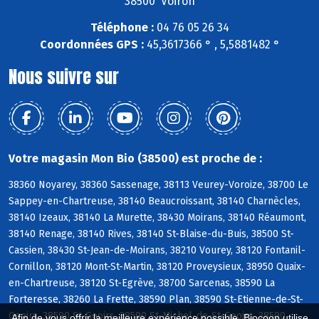
38500 Voiron
Téléphone :
04 76 05 26 34
Coordonnées GPS :
45,3617366 ° , 5,5881482 °
Nous suivre sur
Votre magasin Mon Bio (38500) est proche de :
38360 Noyarey, 38360 Sassenage, 38113 Veurey-Voroize, 38700 Le
Sappey-en-Chartreuse, 38140 Beaucroissant, 38140 Charnècles,
38140 Izeaux, 38140 La Murette, 38430 Moirans, 38140 Réaumont,
38140 Renage, 38140 Rives, 38140 St-Blaise-du-Buis, 38500 St-
Cassien, 38430 St-Jean-de-Moirans, 38210 Vourey, 38120 Fontanil-
Cornillon, 38120 Mont-St-Martin, 38120 Proveysieux, 38950 Quaix-
en-Chartreuse, 38120 St-Egrève, 38700 Sarcenas, 38590 La
Forteresse, 38260 La Frette, 38590 Plan, 38590 St-Etienne-de-St-
Geoirs, 38590 St-Geoirs, 38590 St-Michel-de-St-Geoirs, 38590
Afin de vous offrir la meilleure expérience possible, Biocoop utilise