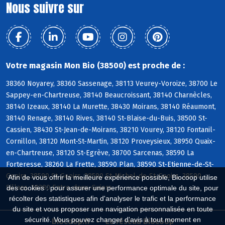
Nous suivre sur
Votre magasin Mon Bio (38500) est proche de :
38360 Noyarey, 38360 Sassenage, 38113 Veurey-Voroize, 38700 Le
Sappey-en-Chartreuse, 38140 Beaucroissant, 38140 Charnècles,
38140 Izeaux, 38140 La Murette, 38430 Moirans, 38140 Réaumont,
38140 Renage, 38140 Rives, 38140 St-Blaise-du-Buis, 38500 St-
Cassien, 38430 St-Jean-de-Moirans, 38210 Vourey, 38120 Fontanil-
Cornillon, 38120 Mont-St-Martin, 38120 Proveysieux, 38950 Quaix-
en-Chartreuse, 38120 St-Egrève, 38700 Sarcenas, 38590 La
Forteresse, 38260 La Frette, 38590 Plan, 38590 St-Etienne-de-St-
Geoirs, 38590 St-Geoirs, 38590 St-Michel-de-St-Geoirs, 38590
Afin de vous offrir la meilleure expérience possible, Biocoop utilise
Sillans, 38380 Entre-deux-Guiers
des cookies : pour assurer une performance optimale du site, pour
récolter des statistiques afin d'analyser le trafic et la performance
du site et vous proposer une navigation personnalisée en toute
sécurité. Vous pouvez changer d'avis à tout moment en
Biocoop.fr
Le réseau Biocoop