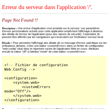
Erreur du serveur dans l'application '/'.
Page Not Found !!
Description :
Une erreur d'application s'est produite sur le serveur. Les paramètres
d'erreur personnalisés actuels pour cette application empêchent l'affichage à distance
des détails de l'erreur de l'application (pour des raisons de sécurité). Cependant, ils
peuvent être affichés par les navigateurs qui s'exécutent sur l'ordinateur serveur local.
Détails =
Pour permettre l'affichage des détails de ce message d'erreur spécifique sur les
ordinateurs distants, créez une balise <customErrors> dans un fichier de configuration
"web.config" situé dans le répertoire racine de l'application Web en cours. Attribuez
ensuite la valeur "off" à l'attribut "mode" de cette balise <customErrors>.
<!-- Fichier de configuration 
Web.Config -->

<configuration>

    <system.web>

        <customErrors 
mode="Off"/>

    </system.web>

</configuration>