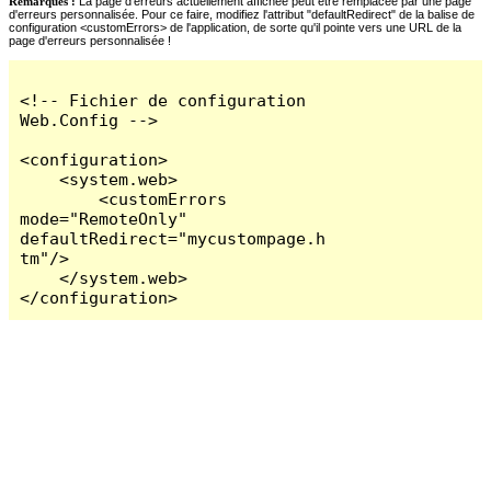
Remarques :
La page d'erreurs actuellement affichée peut être remplacée par une page
d'erreurs personnalisée. Pour ce faire, modifiez l'attribut "defaultRedirect" de la balise de
configuration <customErrors> de l'application, de sorte qu'il pointe vers une URL de la
page d'erreurs personnalisée !
<!-- Fichier de configuration 
Web.Config -->

<configuration>

    <system.web>

        <customErrors 
mode="RemoteOnly" 
defaultRedirect="mycustompage.h
tm"/>

    </system.web>

</configuration>