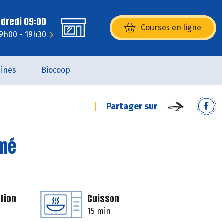
ndredi 09:00
Courses en ligne
(s’ouvre dans une nouvelle fenêtr
 9h00 - 19h30
ines
Biocoop
Partager sur
umé
tion
Cuisson
15 min