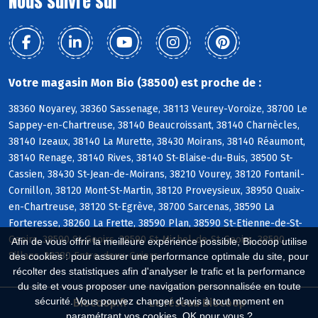
Nous suivre sur
Votre magasin Mon Bio (38500) est proche de :
38360 Noyarey, 38360 Sassenage, 38113 Veurey-Voroize, 38700 Le
Sappey-en-Chartreuse, 38140 Beaucroissant, 38140 Charnècles,
38140 Izeaux, 38140 La Murette, 38430 Moirans, 38140 Réaumont,
38140 Renage, 38140 Rives, 38140 St-Blaise-du-Buis, 38500 St-
Cassien, 38430 St-Jean-de-Moirans, 38210 Vourey, 38120 Fontanil-
Cornillon, 38120 Mont-St-Martin, 38120 Proveysieux, 38950 Quaix-
en-Chartreuse, 38120 St-Egrève, 38700 Sarcenas, 38590 La
Forteresse, 38260 La Frette, 38590 Plan, 38590 St-Etienne-de-St-
Geoirs, 38590 St-Geoirs, 38590 St-Michel-de-St-Geoirs, 38590
Afin de vous offrir la meilleure expérience possible, Biocoop utilise
Sillans, 38380 Entre-deux-Guiers
des cookies : pour assurer une performance optimale du site, pour
récolter des statistiques afin d'analyser le trafic et la performance
du site et vous proposer une navigation personnalisée en toute
sécurité. Vous pouvez changer d'avis à tout moment en
Biocoop.fr
Le réseau Biocoop
paramétrant vos cookies. OK pour vous ?