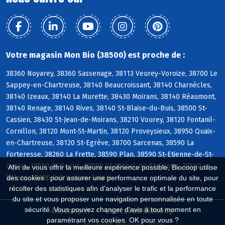
Votre magasin Mon Bio (38500) est proche de :
38360 Noyarey, 38360 Sassenage, 38113 Veurey-Voroize, 38700 Le
Sappey-en-Chartreuse, 38140 Beaucroissant, 38140 Charnècles,
38140 Izeaux, 38140 La Murette, 38430 Moirans, 38140 Réaumont,
38140 Renage, 38140 Rives, 38140 St-Blaise-du-Buis, 38500 St-
Cassien, 38430 St-Jean-de-Moirans, 38210 Vourey, 38120 Fontanil-
Cornillon, 38120 Mont-St-Martin, 38120 Proveysieux, 38950 Quaix-
en-Chartreuse, 38120 St-Egrève, 38700 Sarcenas, 38590 La
Forteresse, 38260 La Frette, 38590 Plan, 38590 St-Etienne-de-St-
Geoirs, 38590 St-Geoirs, 38590 St-Michel-de-St-Geoirs, 38590
Afin de vous offrir la meilleure expérience possible, Biocoop utilise
Sillans, 38380 Entre-deux-Guiers
des cookies : pour assurer une performance optimale du site, pour
récolter des statistiques afin d'analyser le trafic et la performance
du site et vous proposer une navigation personnalisée en toute
sécurité. Vous pouvez changer d'avis à tout moment en
Biocoop.fr
Le réseau Biocoop
paramétrant vos cookies. OK pour vous ?