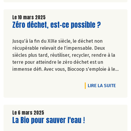
Marie-Pierre Chavel.
Le 10 mars 2025
Lire la suite de l'article
Zéro déchet, est-ce possible ?
Jusqu'à la fin du XIXe siècle, le déchet non
récupérable relevait de l'impensable. Deux
siècles plus tard, réutiliser, recycler, rendre à la
terre pour atteindre le zéro déchet est un
immense défi. Avec vous, Biocoop s'emploie à le
relever...
DE L'A
LIRE LA SUITE
Pascale Solana.
Le 6 mars 2025
Lire la suite de l'article
La Bio pour sauver l'eau !