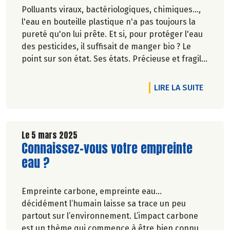
Polluants viraux, bactériologiques, chimiques...,
l'eau en bouteille plastique n'a pas toujours la
pureté qu'on lui prête. Et si, pour protéger l'eau
des pesticides, il suffisait de manger bio ? Le
point sur son état. Ses états. Précieuse et fragile,
invisible, elle est partout. Face au changement
climatique, le temps ne serait-il pas venu de
DE L'AR
LIRE LA SUITE
réenchanter l'eau ?
Pascale Solana.
Le 5 mars 2025
Lire la suite de l'article
Connaissez-vous votre empreinte
eau ?
Empreinte carbone, empreinte eau…
décidément l’humain laisse sa trace un peu
partout sur l’environnement. L’impact carbone
est un thème qui commence à être bien connu