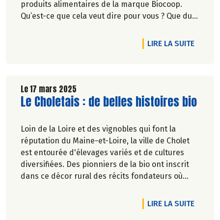
produits alimentaires de la marque Biocoop.
Qu’est-ce que cela veut dire pour vous ? Que du
bon, on vous l’assure !
DE L'A
LIRE LA SUITE
Le 17 mars 2025
Lire la suite de l'article
Le Choletais : de belles histoires bio
Loin de la Loire et des vignobles qui font la
réputation du Maine-et-Loire, la ville de Cholet
est entourée d'élevages variés et de cultures
diversifiées. Des pionniers de la bio ont inscrit
dans ce décor rural des récits fondateurs où
l'herbe, le sol et l'eau tiennent les rôles
principaux.
DE L'A
LIRE LA SUITE