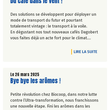
Lire la suite de l'article
Du café dans le vent !
Des solutions se développent pour déployer un
mode de transport du futur et pourtant
totalement vintage : le transport à la voile.
En dégustant nos tout nouveaux cafés Dagobert
vous faites déjà un acte fort pour le climat.
Certifié 100% bio et 100% issu du commerce
équitable, il nous apporte ses arômes
DE L'AR
LIRE LA SUITE
directement du Brésil par voilier après 20 jours
de mer.
Le 26 mars 2025
Lire la suite de l'article
Bye bye les arômes !
Petite révolution chez Biocoop, dans notre lutte
contre l’Ultra-transformation, nous franchissons
une nouvelle étape. Fini les arômes dans les