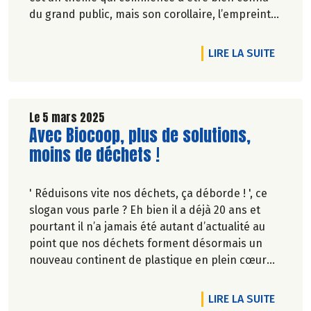
du grand public, mais son corollaire, l’empreinte
eau, pas encore assez.
Chez Biocoop on vous explique concrètement ce
DE L'A
LIRE LA SUITE
que cela implique dans notre alimentation et en
quoi c’est important de préserver nos
ressources en eau.
Le 5 mars 2025
Lire la suite de l'article
Avec Biocoop, plus de solutions,
moins de déchets !
' Réduisons vite nos déchets, ça déborde ! ', ce
slogan vous parle ? Eh bien il a déjà 20 ans et
pourtant il n’a jamais été autant d’actualité au
point que nos déchets forment désormais un
nouveau continent de plastique en plein cœur
de l’océan.
Découvrez nos solutions pour des courses zéro
DE L'A
LIRE LA SUITE
déchets faciles et avec goût !