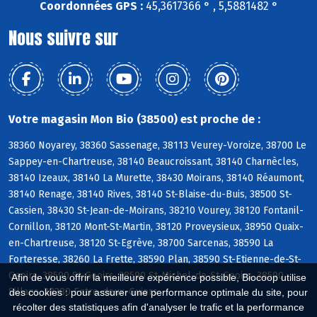
Coordonnées GPS :
45,3617366 ° , 5,5881482 °
Nous suivre sur
Votre magasin Mon Bio (38500) est proche de :
38360 Noyarey, 38360 Sassenage, 38113 Veurey-Voroize, 38700 Le
Sappey-en-Chartreuse, 38140 Beaucroissant, 38140 Charnècles,
38140 Izeaux, 38140 La Murette, 38430 Moirans, 38140 Réaumont,
38140 Renage, 38140 Rives, 38140 St-Blaise-du-Buis, 38500 St-
Cassien, 38430 St-Jean-de-Moirans, 38210 Vourey, 38120 Fontanil-
Cornillon, 38120 Mont-St-Martin, 38120 Proveysieux, 38950 Quaix-
en-Chartreuse, 38120 St-Egrève, 38700 Sarcenas, 38590 La
Forteresse, 38260 La Frette, 38590 Plan, 38590 St-Etienne-de-St-
Geoirs, 38590 St-Geoirs, 38590 St-Michel-de-St-Geoirs, 38590
Afin de vous offrir la meilleure expérience possible, Biocoop utilise
Sillans, 38380 Entre-deux-Guiers
des cookies : pour assurer une performance optimale du site, pour
récolter des statistiques afin d'analyser le trafic et la performance