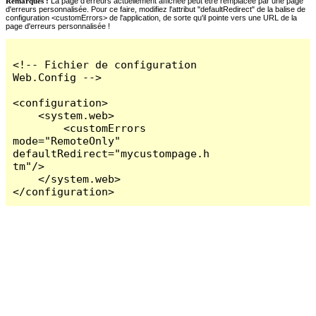
Remarques :
La page d'erreurs actuellement affichée peut être remplacée par une page
d'erreurs personnalisée. Pour ce faire, modifiez l'attribut "defaultRedirect" de la balise de
configuration <customErrors> de l'application, de sorte qu'il pointe vers une URL de la
page d'erreurs personnalisée !
<!-- Fichier de configuration 
Web.Config -->

<configuration>

    <system.web>

        <customErrors 
mode="RemoteOnly" 
defaultRedirect="mycustompage.h
tm"/>

    </system.web>

</configuration>