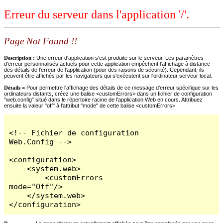
Erreur du serveur dans l'application '/'.
Page Not Found !!
Description :
Une erreur d'application s'est produite sur le serveur. Les paramètres
d'erreur personnalisés actuels pour cette application empêchent l'affichage à distance
des détails de l'erreur de l'application (pour des raisons de sécurité). Cependant, ils
peuvent être affichés par les navigateurs qui s'exécutent sur l'ordinateur serveur local.
Détails =
Pour permettre l'affichage des détails de ce message d'erreur spécifique sur les
ordinateurs distants, créez une balise <customErrors> dans un fichier de configuration
"web.config" situé dans le répertoire racine de l'application Web en cours. Attribuez
ensuite la valeur "off" à l'attribut "mode" de cette balise <customErrors>.
<!-- Fichier de configuration 
Web.Config -->

<configuration>

    <system.web>

        <customErrors 
mode="Off"/>

    </system.web>

</configuration>