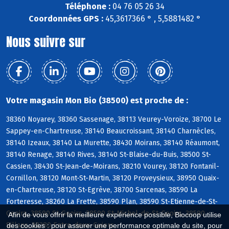
Téléphone :
04 76 05 26 34
Coordonnées GPS :
45,3617366 ° , 5,5881482 °
Nous suivre sur
Votre magasin Mon Bio (38500) est proche de :
38360 Noyarey, 38360 Sassenage, 38113 Veurey-Voroize, 38700 Le
Sappey-en-Chartreuse, 38140 Beaucroissant, 38140 Charnècles,
38140 Izeaux, 38140 La Murette, 38430 Moirans, 38140 Réaumont,
38140 Renage, 38140 Rives, 38140 St-Blaise-du-Buis, 38500 St-
Cassien, 38430 St-Jean-de-Moirans, 38210 Vourey, 38120 Fontanil-
Cornillon, 38120 Mont-St-Martin, 38120 Proveysieux, 38950 Quaix-
en-Chartreuse, 38120 St-Egrève, 38700 Sarcenas, 38590 La
Forteresse, 38260 La Frette, 38590 Plan, 38590 St-Etienne-de-St-
Geoirs, 38590 St-Geoirs, 38590 St-Michel-de-St-Geoirs, 38590
Afin de vous offrir la meilleure expérience possible, Biocoop utilise
Sillans, 38380 Entre-deux-Guiers
des cookies : pour assurer une performance optimale du site, pour